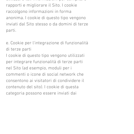
rapporti e migliorare il Sito. I cookie
raccolgono informazioni in forma
anonima. I cookie di questo tipo vengono
inviati dal Sito stesso o da domini di terze
parti.
e. Cookie per l'integrazione di funzionalità
di terze parti
I cookie di questo tipo vengono utilizzati
per integrare funzionalità di terze parti
nel Sito (ad esempio, moduli per i
commenti o icone di social network che
consentono ai visitatori di condividere il
contenuto del sito). I cookie di questa
categoria possono essere inviati dai
domini dei siti partner o che comunque
offrono le funzionalità presenti nel sito. Il
Titolare non è tenuto a richiedere il
consenso dell'utente per i cookie tecnici,
poiché questi sono strettamente necessari
per la fornitura del servizio.