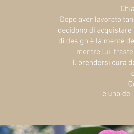
Chia
Dopo aver lavorato tanti
decidono di acquistare l
di design è la mente del
mentre lui, trasf
Il prendersi cura de
Q
e uno dei