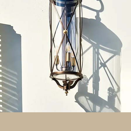
una re
situata
Eleganza
tr
Prenot