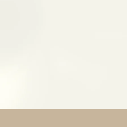
sidenza privata dei primi de
 a 150 metri dal mare delle F
nel cuore della Versilia.
 e confort per un soggiorno 
a mare, sole e charme italian
ate ora la vostra esperienza 