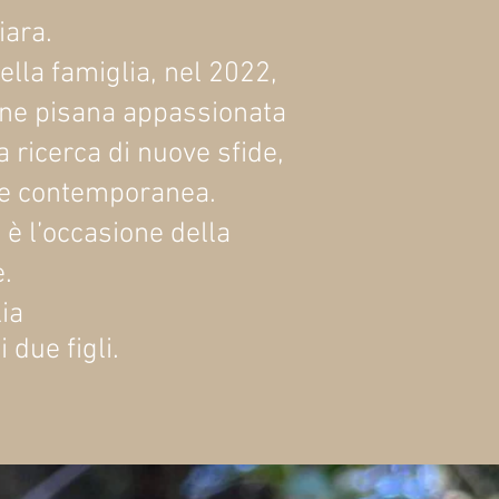
iara.
della famiglia, nel 2022,
igine pisana appassionata
a ricerca di nuove sfide,
rte contemporanea.
, è l’occasione della
e.
lia
 due figli.